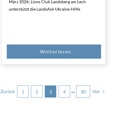
März 2026: Lions Club Landsberg am Lech
unterstützt die LandsAid-Ukraine-Hilfe
Zurück
Vor
1
2
3
4
···
30