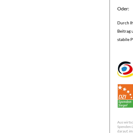
Oder:
Durch Ih
Beitrag 
stabile 
Aus wirts
Spenden üb
darauf, i