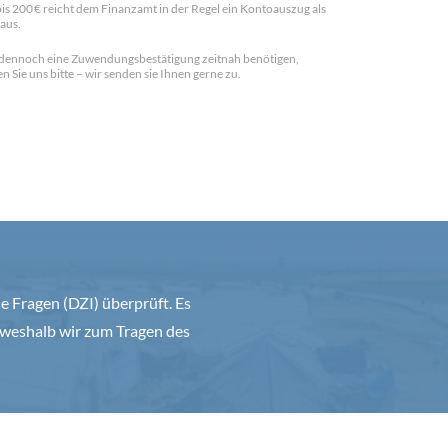
is 200 € reicht dem Finanzamt in der Regel ein Kontoauszug als
aus.
dennoch eine Zuwendungsbestätigung zeitnah benötigen,
n Sie uns bitte – wir senden sie Ihnen gerne zu.
 Fragen (DZI) überprüft. Es
weshalb wir zum Tragen des