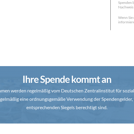
Spenden b
Nachweis 
Wenn Sie 
informiere
Ihre Spende kommt an
en werden regelmäßig vom Deutschen Zentralinstitut für soziale
 regelmäßig eine ordnungsgemäße Verwendung der Spendengelder, 
entsprechenden Siegels berechtigt sind.