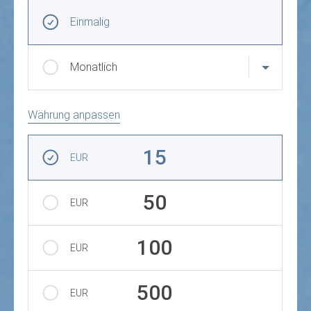
Frequenz und Betrag der Spende wählen
Wiederkehrende Intervalle
Einmalig
Monatlich
Währung anpassen
Betrag auswählen
15
EUR
50
EUR
100
EUR
500
EUR