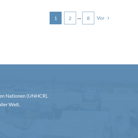
Vor
1
2
···
8
inten Nationen (UNHCR).
ller Welt.