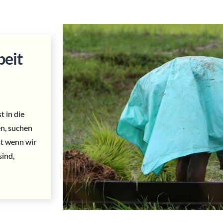
eit
t in die
en, suchen
st wenn wir
ind,