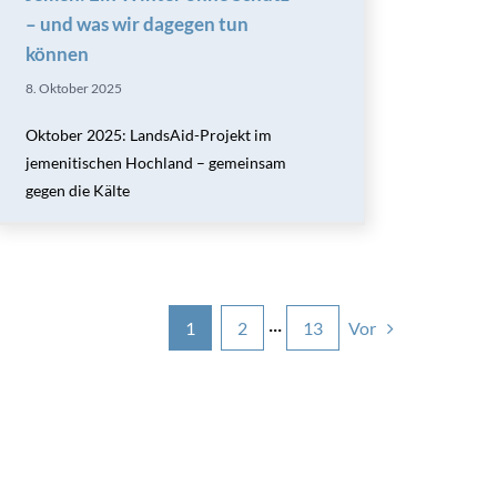
– und was wir dagegen tun
können
8. Oktober 2025
Oktober 2025: LandsAid-Projekt im
jemenitischen Hochland – gemeinsam
gegen die Kälte
Vor
1
2
···
13