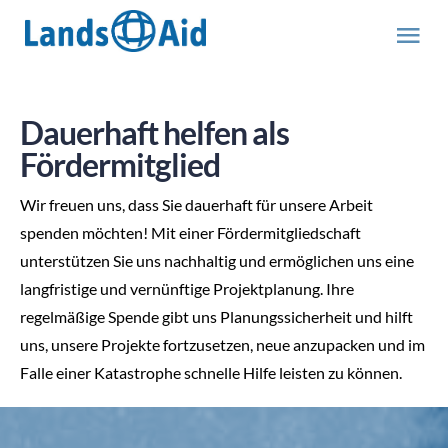
Zum
Inhalt
Tog
springen
Nav
HOME
Dauerhaft helfen als
Fördermitglied
PROJEKTE
Wir freuen uns, dass Sie dauerhaft für unsere Arbeit
ÜBER UNS
spenden möchten!
Mit einer Fördermitgliedschaft
unterstützen Sie uns nachhaltig und ermöglichen uns eine
langfristige und vernünftige Projektplanung. Ihre
ABOUT US (engl.)
regelmäßige Spende gibt uns Planungssicherheit und hilft
uns, unsere Projekte fortzusetzen, neue anzupacken und im
AKTUELLES
Falle einer Katastrophe schnelle Hilfe leisten zu können.
MITMACHEN