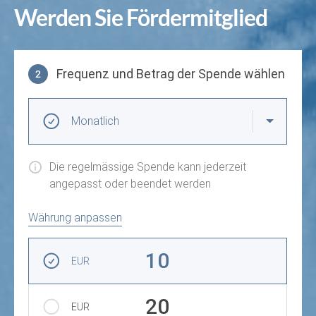
Werden Sie Fördermitglied
SPENDEN
Frequenz und Betrag der Spende wählen
2
Frequenz und Betrag der Spende wählen
Wiederkehrende Intervalle
Monatlich
Die regelmässige Spende kann jederzeit
angepasst oder beendet werden
Währung anpassen
Betrag auswählen
10
EUR
20
EUR