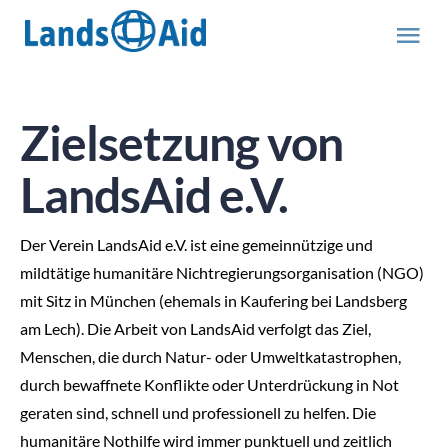
Zum
Inhalt
Tog
springen
Nav
HOME
Zielsetzung von
PROJEKTE
LandsAid e.V.
ÜBER UNS
Der Verein LandsAid e.V. ist eine gemeinnützige und
mildtätige humanitäre Nichtregierungsorganisation (NGO)
ABOUT US (engl.)
mit Sitz in München (ehemals in Kaufering bei Landsberg
am Lech). Die Arbeit von LandsAid verfolgt das Ziel,
Menschen, die durch Natur- oder Umweltkatastrophen,
AKTUELLES
durch bewaffnete Konflikte oder Unterdrückung in Not
geraten sind, schnell und professionell zu helfen. Die
MITMACHEN
humanitäre Nothilfe wird immer punktuell und zeitlich