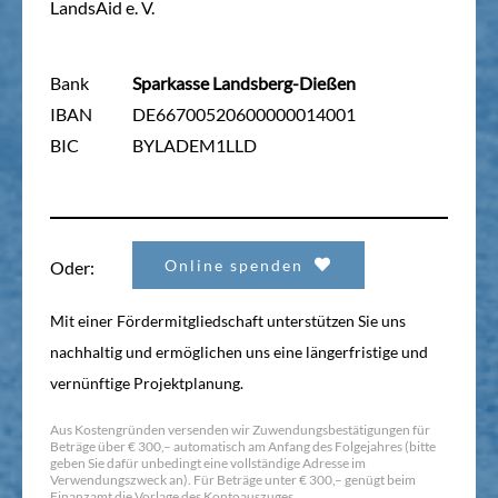
LandsAid e. V.
Bank
Sparkasse Landsberg-Dießen
IBAN
DE66700520600000014001
BIC
BYLADEM1LLD
Online spenden
Oder:
Mit einer Fördermitgliedschaft unterstützen Sie uns
nachhaltig und ermöglichen uns eine längerfristige und
vernünftige Projektplanung.
Aus Kostengründen versenden wir Zuwendungsbestätigungen für
Beträge über € 300,– automatisch am Anfang des Folgejahres (bitte
geben Sie dafür unbedingt eine vollständige Adresse im
Verwendungszweck an). Für Beträge unter € 300,– genügt beim
Finanzamt die Vorlage des Kontoauszuges.