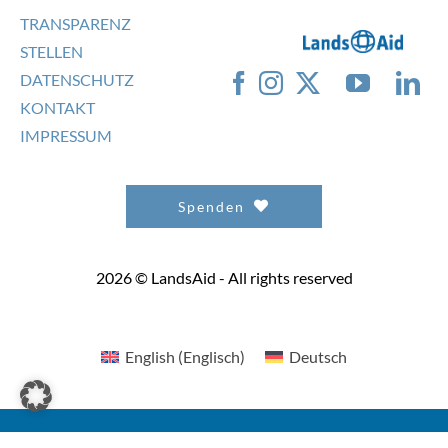
TRANSPARENZ
STELLEN
DATENSCHUTZ
KONTAKT
IMPRESSUM
Spenden
2026 © LandsAid - All rights reserved
English
(
Englisch
)
Deutsch
This site is registered on
wpml.org
as a development site. Switch to a production