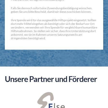
Falls Sie dennoch sofort eine Zuwendungsbestätigung wünschen,
geben Sie uns bitte Bescheid, damit wir diese zuschicken können.
Ihre Spende wird für das ausgewählte Hilfsprojekt eingesetzt. Sollten
dort mehr Mittel eingehen als benötigt oder sich der Bedarf vor Ort
verändern, verwenden wir Ihre Spende für vergleichbare humanitäre
Hilfsmaßnahmen. So stellen wir sicher, dass Ihre Unterstützung dort
ankommt, wo sie im Rahmen unseres Satzungszwecks am
dringendsten benötigt wird.
Unsere Partner und Förderer