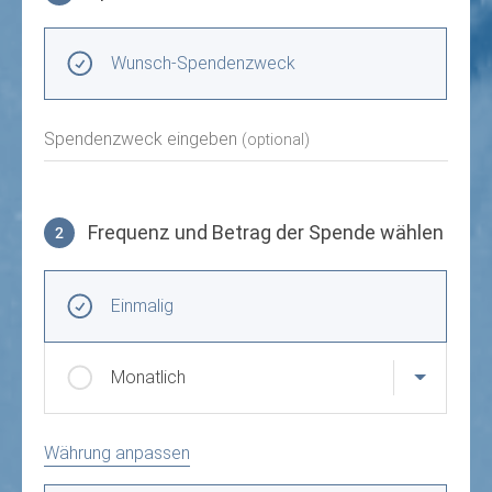
Spendenzweck wählen
Wunsch-Spendenzweck
Spendenzweck eingeben
(optional)
Frequenz und Betrag der Spende wählen
2
Frequenz und Betrag der Spende wählen
Wiederkehrende Intervalle
Einmalig
Monatlich
Währung anpassen