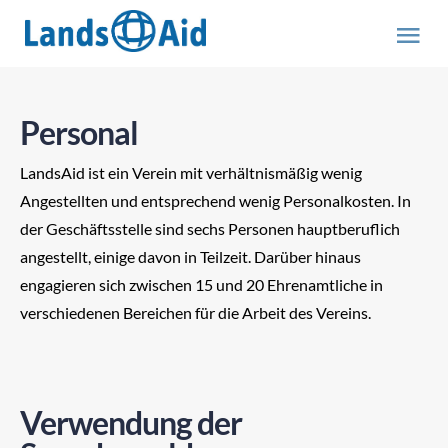
Zum
Inhalt
Tog
springen
Nav
HOME
Personal
PROJEKTE
LandsAid ist ein Verein mit verhältnismäßig wenig
Angestellten und entsprechend wenig Personalkosten. In
der Geschäftsstelle sind sechs Personen hauptberuflich
ÜBER UNS
angestellt, einige davon in Teilzeit. Darüber hinaus
engagieren sich zwischen 15 und 20 Ehrenamtliche in
ABOUT US (engl.)
verschiedenen Bereichen für die Arbeit des Vereins.
AKTUELLES
Verwendung der
MITMACHEN