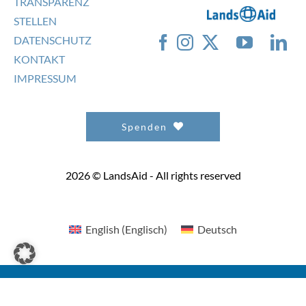
TRANSPARENZ
STELLEN
DATENSCHUTZ
KONTAKT
IMPRESSUM
Spenden
2026 © LandsAid - All rights reserved
English
(
Englisch
)
Deutsch
This site is registered on
wpml.org
as a development site. Switch to a production
site key to
remove this banner
.