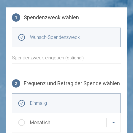
Spendenzweck wählen
1
Spendenzweck wählen
Wunsch-Spendenzweck
Spendenzweck eingeben
(optional)
Frequenz und Betrag der Spende wählen
2
Frequenz und Betrag der Spende wählen
Wiederkehrende Intervalle
Einmalig
Monatlich