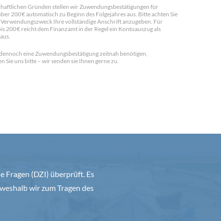
chaftlichen Gründen stellen wir Zuwendungsbestätigungen für
er 200 € automatisch zu Beginn des Folgejahres aus. Bitte achten Sie
m Verwendungszweck Ihre vollständige Anschrift anzugeben. Für
is 200 € reicht dem Finanzamt in der Regel ein Kontoauszug als
aus.
dennoch eine Zuwendungsbestätigung zeitnah benötigen,
n Sie uns bitte – wir senden sie Ihnen gerne zu.
 Fragen (DZI) überprüft. Es
weshalb wir zum Tragen des