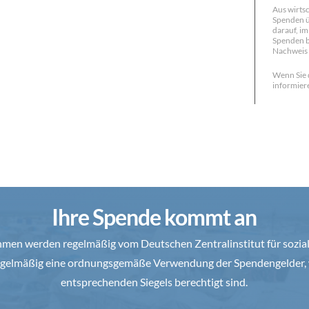
Aus wirts
Spenden üb
darauf, i
Spenden b
Nachweis 
Wenn Sie 
informiere
Ihre Spende kommt an
en werden regelmäßig vom Deutschen Zentralinstitut für soziale
 regelmäßig eine ordnungsgemäße Verwendung der Spendengelder, 
entsprechenden Siegels berechtigt sind.