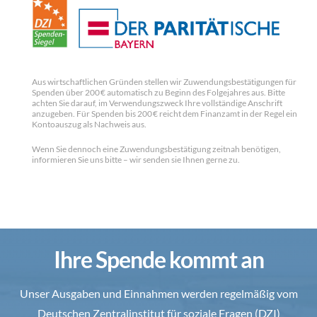
Aus wirtschaftlichen Gründen stellen wir Zuwendungsbestätigungen für
Spenden über 200 € automatisch zu Beginn des Folgejahres aus. Bitte
achten Sie darauf, im Verwendungszweck Ihre vollständige Anschrift
anzugeben. Für Spenden bis 200 € reicht dem Finanzamt in der Regel ein
Kontoauszug als Nachweis aus.
Wenn Sie dennoch eine Zuwendungsbestätigung zeitnah benötigen,
informieren Sie uns bitte – wir senden sie Ihnen gerne zu.
Ihre Spende kommt an
Unser Ausgaben und Einnahmen werden regelmäßig vom
Deutschen Zentralinstitut für soziale Fragen (DZI)