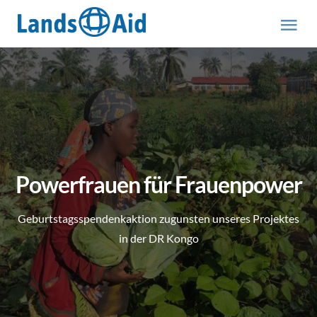
Zum
Inhalt
Tog
springen
Nav
HOME
PROJEKTE
ÜBER UNS
Powerfrauen für Frauenpower
ABOUT US (engl.)
Geburtstagsspendenkaktion zugunsten unseres Projektes
in der DR Kongo
AKTUELLES
MITMACHEN