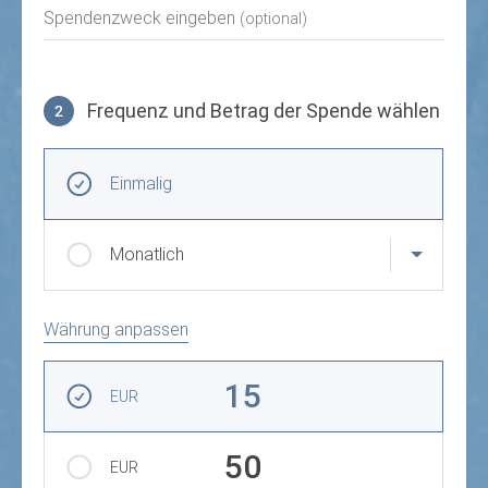
Spendenzweck eingeben
(optional)
Frequenz und Betrag der Spende wählen
2
Frequenz und Betrag der Spende wählen
Wiederkehrende Intervalle
Einmalig
Monatlich
Währung anpassen
Betrag auswählen
15
EUR
50
EUR