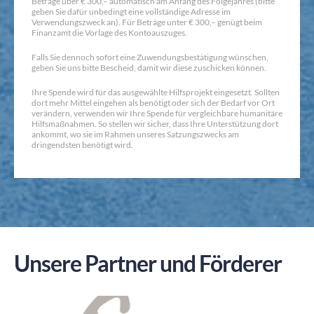
Beträge über € 300,– automatisch am Anfang des Folgejahres (bitte
geben Sie dafür unbedingt eine vollständige Adresse im
Verwendungszweck an). Für Beträge unter € 300,– genügt beim
Finanzamt die Vorlage des Kontoauszuges.
Falls Sie dennoch sofort eine Zuwendungsbestätigung wünschen,
geben Sie uns bitte Bescheid, damit wir diese zuschicken können.
Ihre Spende wird für das ausgewählte Hilfsprojekt eingesetzt. Sollten
dort mehr Mittel eingehen als benötigt oder sich der Bedarf vor Ort
verändern, verwenden wir Ihre Spende für vergleichbare humanitäre
Hilfsmaßnahmen. So stellen wir sicher, dass Ihre Unterstützung dort
ankommt, wo sie im Rahmen unseres Satzungszwecks am
dringendsten benötigt wird.
Unsere Partner und Förderer