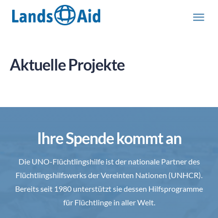
Zum
Inhalt
Tog
springen
Nav
HOME
Aktuelle Projekte
PROJEKTE
ÜBER UNS
Ihre Spende kommt an
ABOUT US (engl.)
Die UNO-Flüchtlingshilfe ist der nationale Partner des
Flüchtlingshilfswerks der Vereinten Nationen (UNHCR).
AKTUELLES
Bereits seit 1980 unterstützt sie dessen Hilfsprogramme
für Flüchtlinge in aller Welt.
MITMACHEN