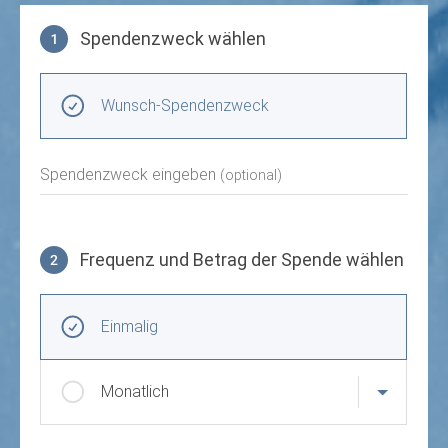
Spendenzweck wählen
1
Spendenzweck wählen
Wunsch-Spendenzweck
Spendenzweck eingeben
(optional)
Frequenz und Betrag der Spende wählen
2
Frequenz und Betrag der Spende wählen
Wiederkehrende Intervalle
Einmalig
Monatlich