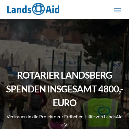
Zum
Inhalt
Tog
springen
Nav
HOME
PROJEKTE
ÜBER UNS
ROTARIER LANDSBERG
ABOUT US (engl.)
SPENDEN INSGESAMT 4800,-
EURO
AKTUELLES
Vertrauen in die Projekte zur Erdbeben-Hilfe von LandsAid
MITMACHEN
e.V.