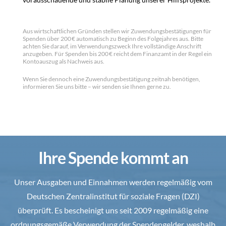
Aus wirtschaftlichen Gründen stellen wir Zuwendungsbestätigungen für
Spenden über 200 € automatisch zu Beginn des Folgejahres aus. Bitte
achten Sie darauf, im Verwendungszweck Ihre vollständige Anschrift
anzugeben. Für Spenden bis 200 € reicht dem Finanzamt in der Regel ein
Kontoauszug als Nachweis aus.
Wenn Sie dennoch eine Zuwendungsbestätigung zeitnah benötigen,
informieren Sie uns bitte – wir senden sie Ihnen gerne zu.
Ihre Spende kommt an
Unser Ausgaben und Einnahmen werden regelmäßig vom
Deutschen Zentralinstitut für soziale Fragen (DZI)
überprüft. Es bescheinigt uns seit 2009 regelmäßig eine
ordnungsgemäße Verwendung der Spendengelder, weshalb