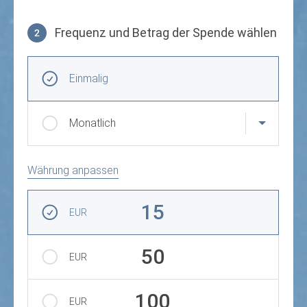
Frequenz und Betrag der Spende wählen
2
Frequenz und Betrag der Spende wählen
Wiederkehrende Intervalle
Einmalig
Monatlich
Währung anpassen
Betrag auswählen
15
EUR
50
EUR
100
EUR