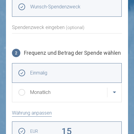
Spendenzweck wählen
Wunsch-Spendenzweck
Spendenzweck eingeben
(optional)
Frequenz und Betrag der Spende wählen
2
Frequenz und Betrag der Spende wählen
Wiederkehrende Intervalle
Einmalig
Monatlich
Währung anpassen
Betrag auswählen
15
EUR