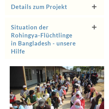
Details zum Projekt
Situation der
Rohingya-Flüchtlinge
in Bangladesh - unsere
Hilfe