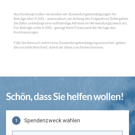
Aus Kostengründen versenden wir Zuwendungsbestätigungen für
Beträge über € 200,– automatisch am Anfang des Folgejahres (bitte geben
Sie dafür unbedingt eine vollständige Adresse im Verwendungszweck an).
Für Beträge unter € 200,– genügt beim Finanzamt die Vorlage des
Kontoauszuges.
Falls Sie dennoch sofort eine Zuwendungsbestätigung wünschen, geben
Sie uns bitte Bescheid, damit wir diese zuschicken können.
Schön, dass Sie helfen wollen!
Spendenzweck wählen
1
Spendenzweck wählen