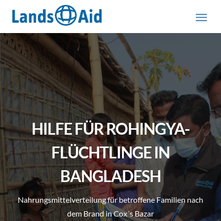
Zum
Inhalt
Tog
springen
Nav
HOME
PROJEKTE
ÜBER UNS
HILFE FÜR ROHINGYA-
ABOUT US (engl.)
FLÜCHTLINGE IN
BANGLADESH
AKTUELLES
Nahrungsmittelverteilung für betroffene Familien nach
MITMACHEN
dem Brand in Cox´s Bazar