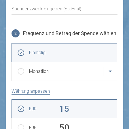
Spendenzweck eingeben
(optional)
Frequenz und Betrag der Spende wählen
2
Frequenz und Betrag der Spende wählen
Wiederkehrende Intervalle
Einmalig
Monatlich
Währung anpassen
Betrag auswählen
15
EUR
50
EUR