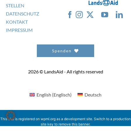
TRANSPARENZ
STELLEN
DATENSCHUTZ
KONTAKT
IMPRESSUM
Spenden
2026 © LandsAid - All rights reserved
English
(
Englisch
)
Deutsch
This site is registered on
wpml.org
as a development site. Switch to a production
site key to
remove this banner
.