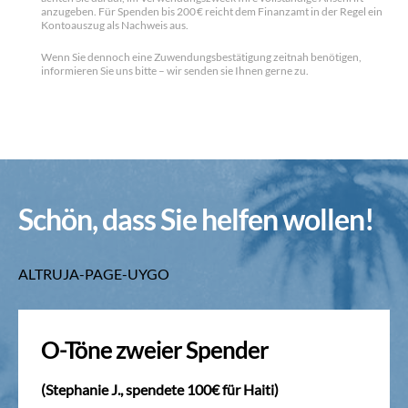
anzugeben. Für Spenden bis 200 € reicht dem Finanzamt in der Regel ein
Kontoauszug als Nachweis aus.
Wenn Sie dennoch eine Zuwendungsbestätigung zeitnah benötigen,
informieren Sie uns bitte – wir senden sie Ihnen gerne zu.
Schön, dass Sie helfen wollen!
ALTRUJA-PAGE-UYGO
O-Töne zweier Spender
(Stephanie J., spendete 100€ für Haiti)