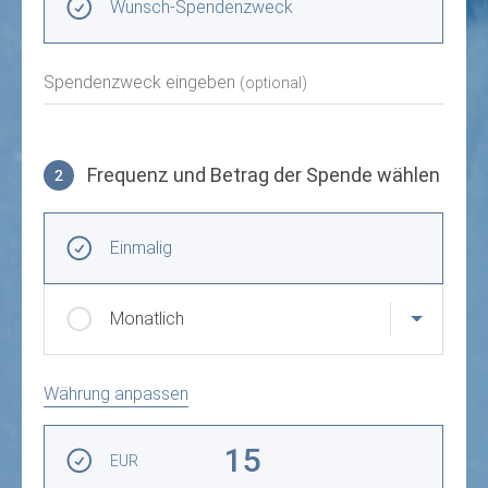
Wunsch-Spendenzweck
Spendenzweck eingeben
(optional)
Frequenz und Betrag der Spende wählen
2
Frequenz und Betrag der Spende wählen
Wiederkehrende Intervalle
Einmalig
Monatlich
Währung anpassen
Betrag auswählen
15
EUR