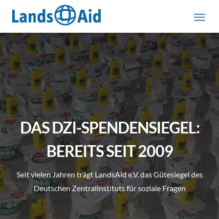
Zum
Inhalt
Tog
springen
Nav
HOME
PROJEKTE
ÜBER UNS
DAS DZI-SPENDENSIEGEL:
ABOUT US (engl.)
BEREITS SEIT 2009
Seit vielen Jahren trägt LandsAid e.V. das Gütesiegel des
AKTUELLES
Deutschen Zentralinstituts für soziale Fragen
MITMACHEN