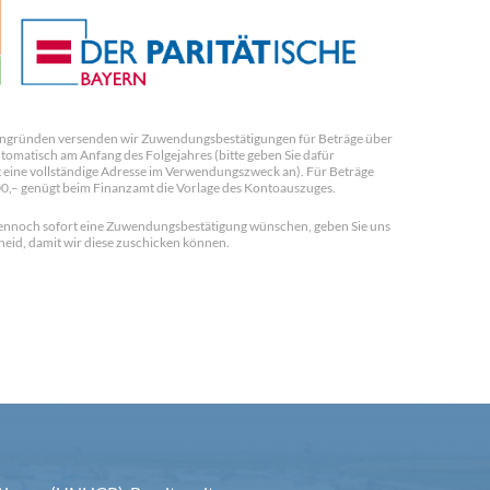
ngründen versenden wir Zuwendungsbestätigungen für Beträge über
tomatisch am Anfang des Folgejahres (bitte geben Sie dafür
 eine vollständige Adresse im Verwendungszweck an). Für Beträge
00,– genügt beim Finanzamt die Vorlage des Kontoauszuges.
 dennoch sofort eine Zuwendungsbestätigung wünschen, geben Sie uns
heid, damit wir diese zuschicken können.