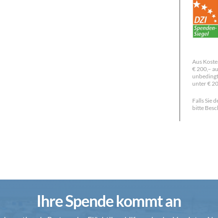
Aus Koste
€ 200,– au
unbedingt
unter € 2
Falls Sie
bitte Besc
Ihre Spende kommt an