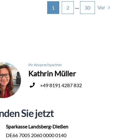
Vor
1
2
···
30
Ihr Ansprechpartner
Kathrin Müller
+49 8191 4287 832
nden Sie jetzt
Sparkasse Landsberg-Dießen
DE66 7005 2060 0000 0140