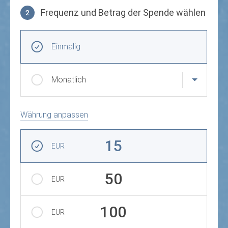
Frequenz und Betrag der Spende wählen
2
Frequenz und Betrag der Spende wählen
Wiederkehrende Intervalle
Einmalig
Monatlich
Währung anpassen
Betrag auswählen
15
EUR
50
EUR
100
EUR