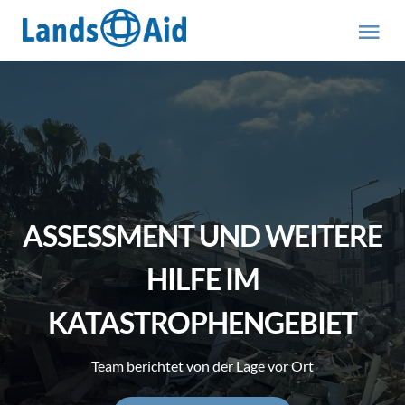
Zum
Inhalt
Tog
springen
Nav
HOME
PROJEKTE
ÜBER UNS
ASSESSMENT UND WEITERE
ABOUT US (engl.)
HILFE IM
KATASTROPHENGEBIET
AKTUELLES
Team berichtet von der Lage vor Ort
MITMACHEN