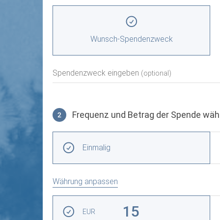
Spendenzweck wählen
Wunsch-Spendenzweck
Spendenzweck eingeben
(optional)
Frequenz und Betrag der Spende wäh
2
Frequenz und Betrag der Spende wählen
Wiederkehrende Intervalle
Einmalig
Währung anpassen
Betrag auswählen
15
EUR