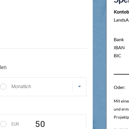
Kontob
LandsAi
Bank
IBAN
BIC
len
Monatlich
Oder:
Mit eine
und ermö
Projektp
50
EUR