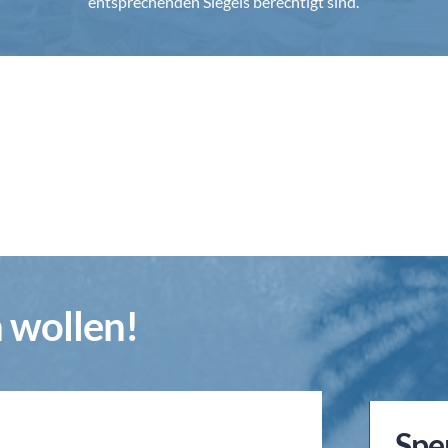
entsprechenden Siegels berechtigt sind.
n wollen!
Spe