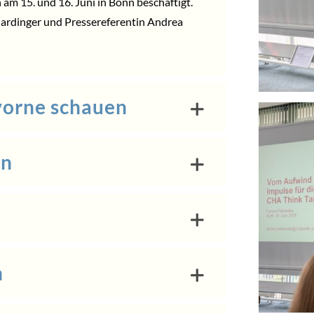
m 15. und 16. Juni in Bonn beschäftigt.
hardinger und Pressereferentin Andrea
vorne schauen
en
n