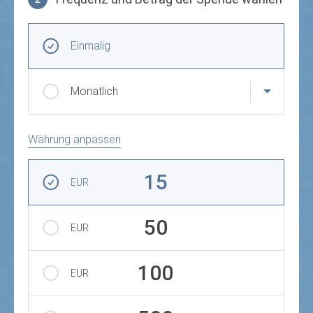
Frequenz und Betrag der Spende wählen
Wiederkehrende Intervalle
Einmalig
Monatlich
Währung anpassen
Betrag auswählen
15
EUR
50
EUR
100
EUR