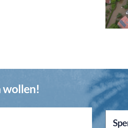
n wollen!
Spe