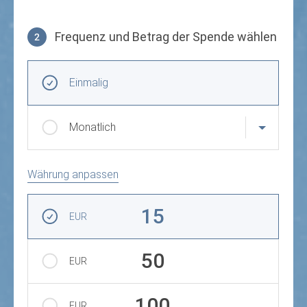
Frequenz und Betrag der Spende wählen
2
Frequenz und Betrag der Spende wählen
Wiederkehrende Intervalle
Einmalig
Monatlich
Währung anpassen
Betrag auswählen
15
EUR
50
EUR
100
EUR