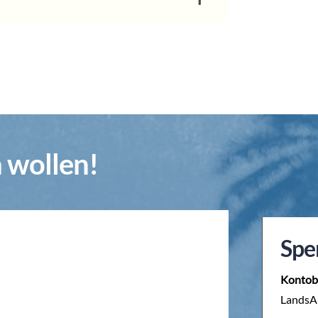
n wollen!
Spe
Kontob
LandsAi