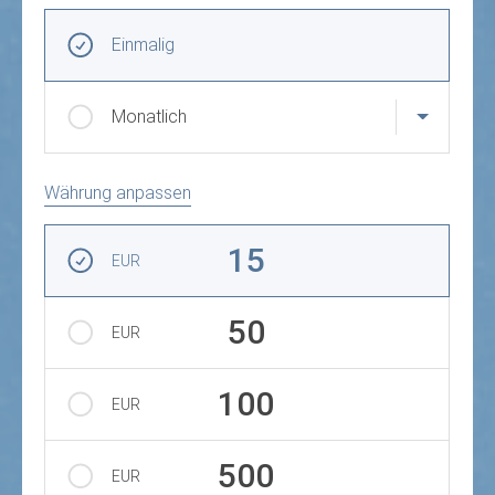
Frequenz und Betrag der Spende wählen
Wiederkehrende Intervalle
Einmalig
Monatlich
Währung anpassen
Betrag auswählen
15
EUR
50
EUR
100
EUR
500
EUR