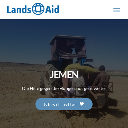
Zum
Inhalt
Tog
springen
Nav
HOME
PROJEKTE
ÜBER UNS
JEMEN
ABOUT US (engl.)
Die Hilfe gegen die Hungersnot geht weiter
AKTUELLES
Ich will helfen
MITMACHEN