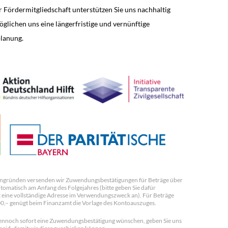
r Fördermitgliedschaft unterstützen Sie uns nachhaltig
glichen uns eine längerfristige und vernünftige
lanung.
ngründen versenden wir Zuwendungsbestätigungen für Beträge über
tomatisch am Anfang des Folgejahres (bitte geben Sie dafür
 eine vollständige Adresse im Verwendungszweck an). Für Beträge
00,– genügt beim Finanzamt die Vorlage des Kontoauszuges.
 dennoch sofort eine Zuwendungsbestätigung wünschen, geben Sie uns