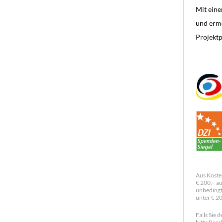
Mit eine
und ermö
Projektp
Aus Koste
€ 200,– au
unbedingt
unter € 2
Falls Sie