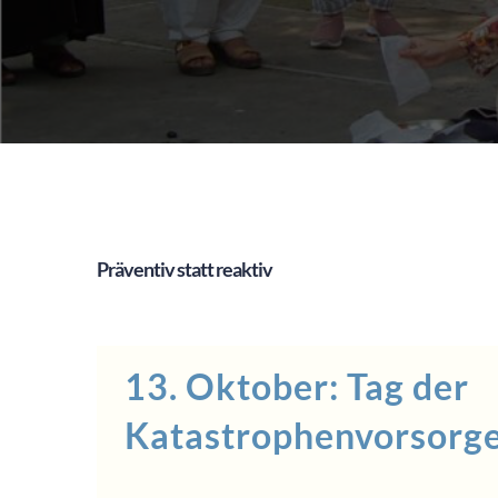
Präventiv statt reaktiv
13. Oktober: Tag der
Katastrophenvorsorg