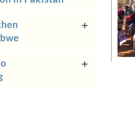
chen
abwe
so
g