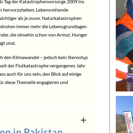
ls Tag der Katastrophenvorsorge 2009 ins
on hervorzuheben. Lebensrettende
wichtiger als je zuvor. Naturkatastrophen
drohen immer mehr die Lebensgrundlagen
änder, die ohnehin schon von Armut, Hunger
gt sind.
ch den Klimawandel – jedoch kein Stereotyp
 seit der Flutkatastrophe vergangenes Jahr
s auch für uns sein, den Blick auf einige
für diese Thematik engagieren und
on in Pakistan