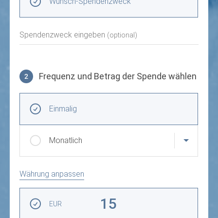
Wunsch-Spendenzweck
Spendenzweck eingeben
(optional)
Frequenz und Betrag der Spende wählen
2
Frequenz und Betrag der Spende wählen
Wiederkehrende Intervalle
Einmalig
Monatlich
Währung anpassen
Betrag auswählen
15
EUR