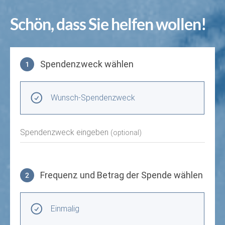
Schön, dass Sie helfen wollen!
Spendenzweck wählen
1
Spendenzweck wählen
Wunsch-Spendenzweck
Spendenzweck eingeben
(optional)
Frequenz und Betrag der Spende wählen
2
Frequenz und Betrag der Spende wählen
Wiederkehrende Intervalle
Einmalig