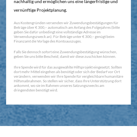
nachhaltig und ermöglichen uns eine längerfristige und
vernünftige Projektplanung.
Aus Kostengründen versenden wir Zuwendungsbestätigungen für
Beträge über € 300,– automatisch am Anfang des Folgejahres (bitte
geben Sie dafür unbedingt eine vollständige Adresse im
Verwendungszweck an). Für Beträge unter € 300,– genügt beim
Finanzamt die Vorlage des Kontoauszuges.
Falls Sie dennoch sofort eine Zuwendungsbestätigung wünschen,
geben Sie uns bitte Bescheid, damit wir diese zuschicken können.
Ihre Spende wird für das ausgewählte Hilfsprojekt eingesetzt. Sollten
dort mehr Mittel eingehen als benötigt oder sich der Bedarf vor Ort
verändern, verwenden wir Ihre Spende für vergleichbare humanitäre
Hilfsmaßnahmen. So stellen wir sicher, dass Ihre Unterstützung dort
ankommt, wo sie im Rahmen unseres Satzungszwecks am
dringendsten benötigt wird.