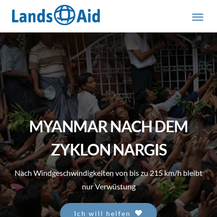
Zum
Inhalt
Tog
springen
Nav
HOME
PROJEKTE
ÜBER UNS
MYANMAR NACH DEM
ABOUT US (engl.)
ZYKLON NARGIS
Nach Windgeschwindigkeiten von bis zu 215 km/h bleibt
AKTUELLES
nur Verwüstung
MITMACHEN
Ich will helfen