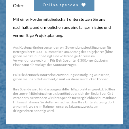
Online spenden
Oder:
Mit einer Fördermitgliedschaft unterstützen Sie uns
nachhaltig und ermöglichen uns eine längerfristige und
vernünftige Projektplanung.
Aus Kostengründen versenden wir Zuwendungsbestätigungen für
Beträge über € 300,– automatisch am Anfang des Folgejahres (bitte
geben Sie dafür unbedingt eine vollständige Adresse im
Verwendungszweck an). Für Beträge unter € 300,– genügt beim
Finanzamt die Vorlage des Kontoauszuges.
Falls Sie dennoch sofort eine Zuwendungsbestätigung wünschen,
geben Sie uns bitte Bescheid, damit wir diese zuschicken können.
Ihre Spende wird für das ausgewählte Hilfsprojekt eingesetzt. Sollten
dort mehr Mittel eingehen als benötigt oder sich der Bedarf vor Ort
verändern, verwenden wir Ihre Spende für vergleichbare humanitäre
Hilfsmaßnahmen. So stellen wir sicher, dass Ihre Unterstützung dort
ankommt, wo sie im Rahmen unseres Satzungszwecks am
dringendsten benötigt wird.