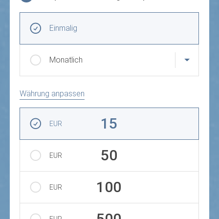
Frequenz und Betrag der Spende wählen
Wiederkehrende Intervalle
Einmalig
Monatlich
Währung anpassen
Betrag auswählen
15
EUR
50
EUR
100
EUR
500
EUR