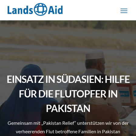
Zum
Inhalt
Tog
springen
Nav
HOME
PROJEKTE
ÜBER UNS
EINSATZ IN SÜDASIEN: HILFE
ABOUT US (engl.)
FÜR DIE FLUTOPFER IN
PAKISTAN
AKTUELLES
Gemeinsam mit „Pakistan Relief“ unterstützen wir von der
MITMACHEN
verheerenden Flut betroffene Familien in Pakistan