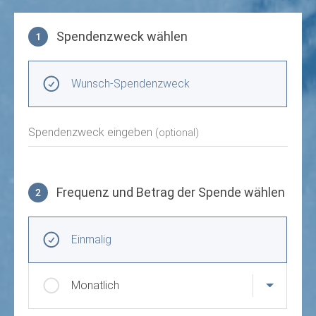
Spendenzweck wählen
1
Spendenzweck wählen
Wunsch-Spendenzweck
Spendenzweck eingeben
(optional)
Frequenz und Betrag der Spende wählen
2
Frequenz und Betrag der Spende wählen
Wiederkehrende Intervalle
Einmalig
Monatlich