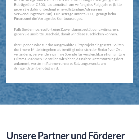
Beträge über € 300,– automatisch am Anfang des Folgejahres (bitte
geben Sie dafür unbedingt eine vollständige Adresse im
Verwendungszweck an). Für Beträge unter € 300,– genügt beim
Finanzamt die Vorlage des Kontoauszuges.
Falls Sie dennoch sofort eine Zuwendungsbestätigung wünschen,
geben Sie uns bitte Bescheid, damit wir diese zuschicken können.
Ihre Spende wird für das ausgewählte Hilfsprojekt eingesetzt. Sollten
dort mehr Mittel eingehen als benötigt oder sich der Bedarf vor Ort
verändern, verwenden wir Ihre Spende für vergleichbare humanitäre
Hilfsmaßnahmen. So stellen wir sicher, dass Ihre Unterstützung dort
ankommt, wo sie im Rahmen unseres Satzungszwecks am
dringendsten benötigt wird.
Unsere Partner und Förderer