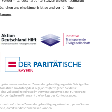
r Fördermitgliedschaft unterstützen Sie uns nachhaltig
glichen uns eine längerfristige und vernünftige
lanung.
ngründen versenden wir Zuwendungsbestätigungen für Beträge über
tomatisch am Anfang des Folgejahres (bitte geben Sie dafür
 eine vollständige Adresse im Verwendungszweck an). Für Beträge
00,– genügt beim Finanzamt die Vorlage des Kontoauszuges.
 dennoch sofort eine Zuwendungsbestätigung wünschen, geben Sie uns
heid, damit wir diese zuschicken können.