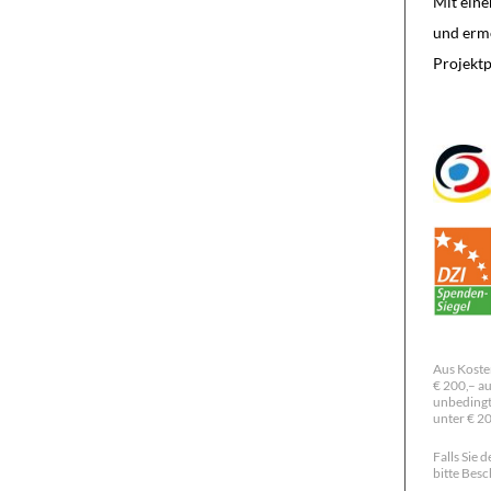
Mit eine
und ermö
Projektp
Aus Koste
€ 200,– au
unbedingt
unter € 2
Falls Sie
bitte Besc