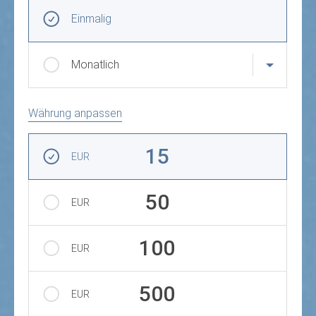
Frequenz und Betrag der Spende wählen
Wiederkehrende Intervalle
Einmalig
Monatlich
Währung anpassen
Betrag auswählen
15
EUR
50
EUR
100
EUR
500
EUR