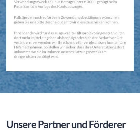
Verwendungszweck an). Für Beträge unter € 300,– genügt beim
Finanzamt die Vorlage des Kontoauszuges.
Falls Sie dennoch sofort eine Zuwendungsbestätigung wünschen,
geben Sie uns bitte Bescheid, damit wir diese zuschicken können.
Ihre Spende wird für das ausgewählte Hilfsprojekt eingesetzt. Sollten
dort mehr Mittel eingehen als benötigt oder sich der Bedarf vor Ort
verändern, verwenden wir Ihre Spende für vergleichbare humanitäre
Hilfsmaßnahmen. So stellen wir sicher, dass Ihre Unterstützung dort
ankommt, wo sie im Rahmen unseres Satzungszwecks am
dringendsten benötigt wird.
Unsere Partner und Förderer