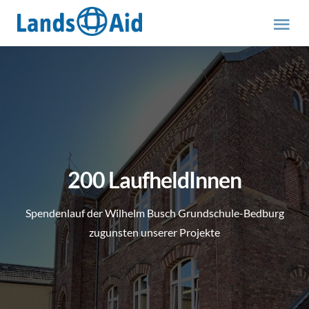
Zum
Inhalt
Tog
springen
Nav
HOME
PROJEKTE
ÜBER UNS
200 LaufheldInnen
ABOUT US (engl.)
Spendenlauf der Wilhelm Busch Grundschule-Bedburg
zugunsten unserer Projekte
AKTUELLES
MITMACHEN