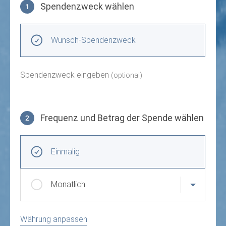
Spendenzweck wählen
1
Spendenzweck wählen
Wunsch-Spendenzweck
Spendenzweck eingeben
(optional)
Frequenz und Betrag der Spende wählen
2
Frequenz und Betrag der Spende wählen
Wiederkehrende Intervalle
Einmalig
Monatlich
Währung anpassen