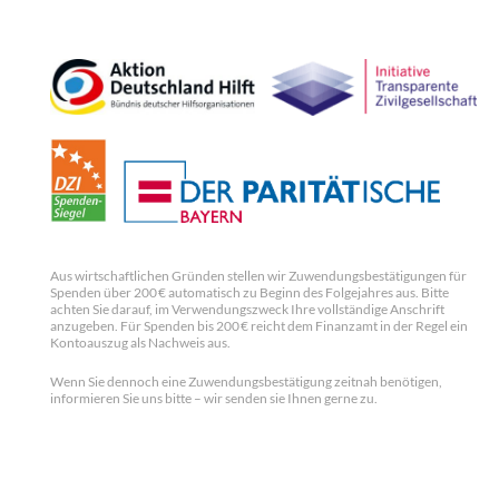
Aus wirtschaftlichen Gründen stellen wir Zuwendungsbestätigungen für
Spenden über 200 € automatisch zu Beginn des Folgejahres aus. Bitte
achten Sie darauf, im Verwendungszweck Ihre vollständige Anschrift
anzugeben. Für Spenden bis 200 € reicht dem Finanzamt in der Regel ein
Kontoauszug als Nachweis aus.
Wenn Sie dennoch eine Zuwendungsbestätigung zeitnah benötigen,
informieren Sie uns bitte – wir senden sie Ihnen gerne zu.