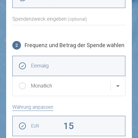
Spendenzweck eingeben
(optional)
Frequenz und Betrag der Spende wählen
2
Frequenz und Betrag der Spende wählen
Wiederkehrende Intervalle
Einmalig
Monatlich
Währung anpassen
Betrag auswählen
15
EUR