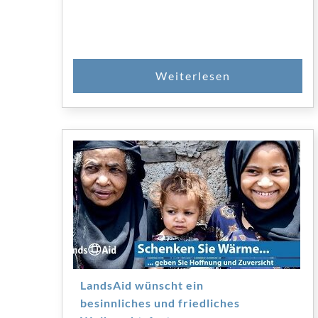
LandsAid wünscht ein
besinnliches und friedliches