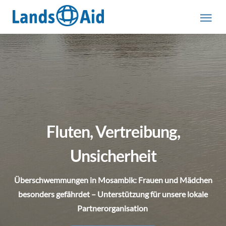
Zum
Inhalt
Tog
springen
Nav
HOME
PROJEKTE
ÜBER UNS
Fluten, Vertreibung,
ABOUT US (engl.)
Unsicherheit
Überschwemmungen in Mosambik: Frauen und Mädchen
AKTUELLES
besonders gefährdet – Unterstützung für unsere lokale
Partnerorganisation
MITMACHEN