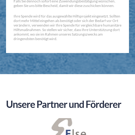
Falls Sie dennoch sofort eine Zuwendungsbestätigung wünschen,
geben Sie uns bitte Bescheid, damit wir diese zuschicken können.
Ihre Spende wird für das ausgewählte Hilfsprojekt eingesetzt. Sollten
dort mehr Mittel eingehen als benötigt oder sich der Bedarf vor Ort
verändern, verwenden wir Ihre Spende für vergleichbare humanitäre
Hilfsmaßnahmen. So stellen wir sicher, dass Ihre Unterstützung dort
ankommt, wo sie im Rahmen unseres Satzungszwecks am
dringendsten benötigt wird.
Unsere Partner und Förderer