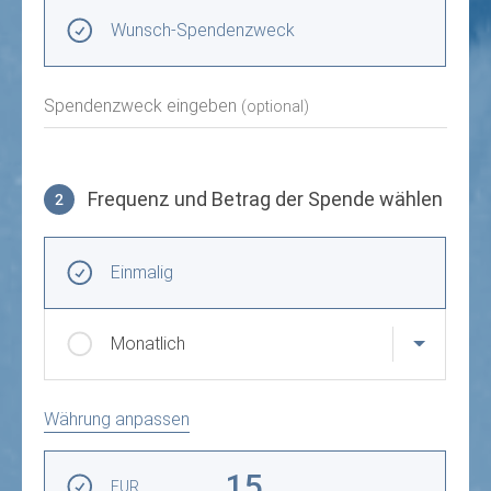
Spendenzweck wählen
Wunsch-Spendenzweck
Spendenzweck eingeben
(optional)
Frequenz und Betrag der Spende wählen
2
Frequenz und Betrag der Spende wählen
Wiederkehrende Intervalle
Einmalig
Monatlich
Währung anpassen
Betrag auswählen
15
EUR