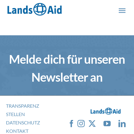
Zum
Inhalt
Tog
springen
Nav
HOME
PROJEKTE
Melde dich für unseren
ÜBER UNS
Newsletter an
ABOUT US (engl.)
TRANSPARENZ
AKTUELLES
STELLEN
DATENSCHUTZ
MITMACHEN
KONTAKT