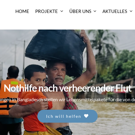
HOME
PROJEKTE
ÜBER UNS
AKTUELLES
Nothilfe nach verheerender Flut
n in Bangladesch stellen wir Lebensmittelpakete für die von de
Ich will helfen