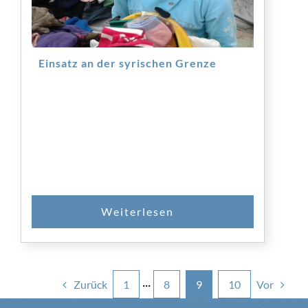
Einsatz an der syrischen Grenze
Zurück
Vor
1
···
8
9
10