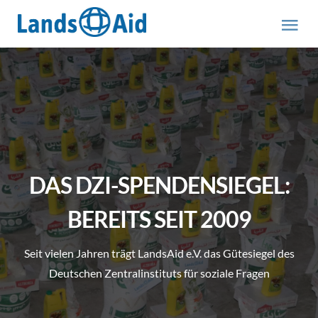
Zum
Inhalt
Tog
springen
Nav
HOME
PROJEKTE
ÜBER UNS
DAS DZI-SPENDENSIEGEL:
ABOUT US (engl.)
BEREITS SEIT 2009
Seit vielen Jahren trägt LandsAid e.V. das Gütesiegel des
AKTUELLES
Deutschen Zentralinstituts für soziale Fragen
MITMACHEN