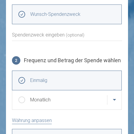
Spendenzweck wählen
Wunsch-Spendenzweck
Spendenzweck eingeben
(optional)
Frequenz und Betrag der Spende wählen
2
Frequenz und Betrag der Spende wählen
Wiederkehrende Intervalle
Einmalig
Monatlich
Währung anpassen
Betrag auswählen