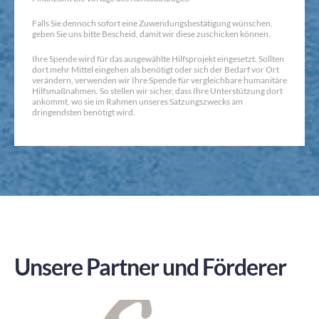
Falls Sie dennoch sofort eine Zuwendungsbestätigung wünschen,
geben Sie uns bitte Bescheid, damit wir diese zuschicken können.
Ihre Spende wird für das ausgewählte Hilfsprojekt eingesetzt. Sollten
dort mehr Mittel eingehen als benötigt oder sich der Bedarf vor Ort
verändern, verwenden wir Ihre Spende für vergleichbare humanitäre
Hilfsmaßnahmen. So stellen wir sicher, dass Ihre Unterstützung dort
ankommt, wo sie im Rahmen unseres Satzungszwecks am
dringendsten benötigt wird.
Unsere Partner und Förderer