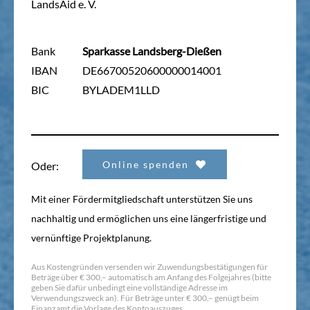
LandsAid e. V.
Bank
Sparkasse Landsberg-Dießen
IBAN
DE66700520600000014001
BIC
BYLADEM1LLD
Online spenden
Oder:
Mit einer Fördermitgliedschaft unterstützen Sie uns
nachhaltig und ermöglichen uns eine längerfristige und
vernünftige Projektplanung.
Aus Kostengründen versenden wir Zuwendungsbestätigungen für
Beträge über € 300,– automatisch am Anfang des Folgejahres (bitte
geben Sie dafür unbedingt eine vollständige Adresse im
Verwendungszweck an). Für Beträge unter € 300,– genügt beim
Finanzamt die Vorlage des Kontoauszuges.