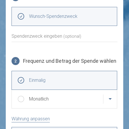
Spendenzweck wählen
Wunsch-Spendenzweck
Spendenzweck eingeben
(optional)
Frequenz und Betrag der Spende wählen
2
Frequenz und Betrag der Spende wählen
Wiederkehrende Intervalle
Einmalig
Monatlich
Währung anpassen