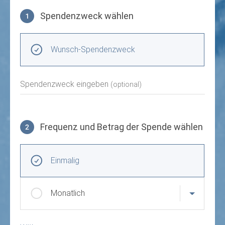
Spendenzweck wählen
1
Spendenzweck wählen
Wunsch-Spendenzweck
Spendenzweck eingeben
(optional)
Frequenz und Betrag der Spende wählen
2
Frequenz und Betrag der Spende wählen
Wiederkehrende Intervalle
Einmalig
Monatlich