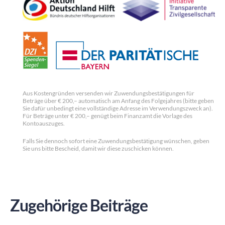
Aus Kostengründen versenden wir Zuwendungsbestätigungen für
Beträge über € 200,– automatisch am Anfang des Folgejahres (bitte geben
Sie dafür unbedingt eine vollständige Adresse im Verwendungszweck an).
Für Beträge unter € 200,– genügt beim Finanzamt die Vorlage des
Kontoauszuges.
Falls Sie dennoch sofort eine Zuwendungsbestätigung wünschen, geben
Sie uns bitte Bescheid, damit wir diese zuschicken können.
Zugehörige Beiträge