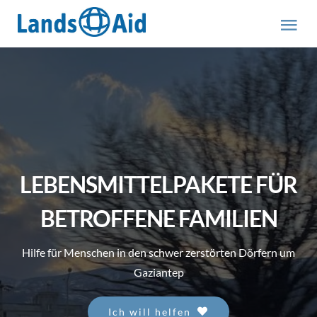
Zum
Inhalt
Tog
springen
Nav
HOME
PROJEKTE
ÜBER UNS
LEBENSMITTELPAKETE FÜR
ABOUT US (engl.)
BETROFFENE FAMILIEN
Hilfe für Menschen in den schwer zerstörten Dörfern um
AKTUELLES
Gaziantep
MITMACHEN
Ich will helfen