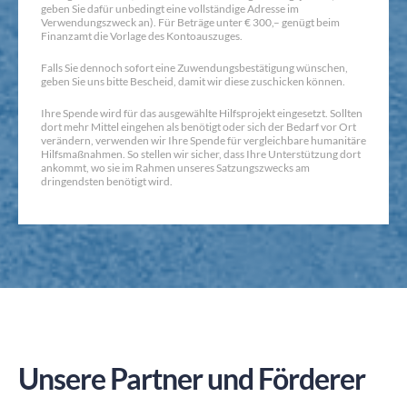
geben Sie dafür unbedingt eine vollständige Adresse im
Verwendungszweck an). Für Beträge unter € 300,– genügt beim
Finanzamt die Vorlage des Kontoauszuges.
Falls Sie dennoch sofort eine Zuwendungsbestätigung wünschen,
geben Sie uns bitte Bescheid, damit wir diese zuschicken können.
Ihre Spende wird für das ausgewählte Hilfsprojekt eingesetzt. Sollten
dort mehr Mittel eingehen als benötigt oder sich der Bedarf vor Ort
verändern, verwenden wir Ihre Spende für vergleichbare humanitäre
Hilfsmaßnahmen. So stellen wir sicher, dass Ihre Unterstützung dort
ankommt, wo sie im Rahmen unseres Satzungszwecks am
dringendsten benötigt wird.
Unsere Partner und Förderer