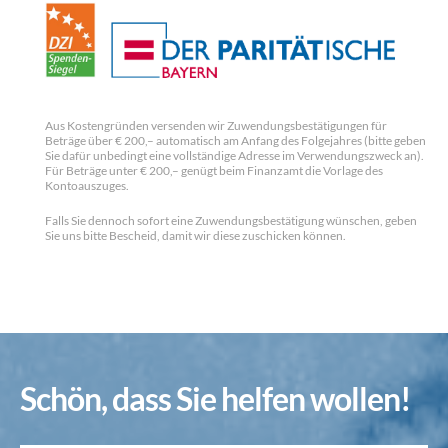
Aus Kostengründen versenden wir Zuwendungsbestätigungen für
Beträge über € 200,– automatisch am Anfang des Folgejahres (bitte geben
Sie dafür unbedingt eine vollständige Adresse im Verwendungszweck an).
Für Beträge unter € 200,– genügt beim Finanzamt die Vorlage des
Kontoauszuges.
Falls Sie dennoch sofort eine Zuwendungsbestätigung wünschen, geben
Sie uns bitte Bescheid, damit wir diese zuschicken können.
Schön, dass Sie helfen wollen!