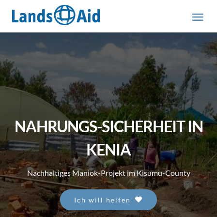
Zum
Inhalt
Tog
springen
Nav
HOME
PROJEKTE
ÜBER UNS
NAHRUNGS-SICHERHEIT IN
ABOUT US (engl.)
KENIA
Nachhaltiges Maniok-Projekt im Kisumu-County
AKTUELLES
Ich will helfen
MITMACHEN