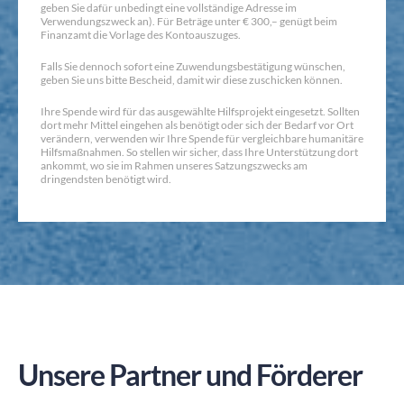
geben Sie dafür unbedingt eine vollständige Adresse im
Verwendungszweck an). Für Beträge unter € 300,– genügt beim
Finanzamt die Vorlage des Kontoauszuges.
Falls Sie dennoch sofort eine Zuwendungsbestätigung wünschen,
geben Sie uns bitte Bescheid, damit wir diese zuschicken können.
Ihre Spende wird für das ausgewählte Hilfsprojekt eingesetzt. Sollten
dort mehr Mittel eingehen als benötigt oder sich der Bedarf vor Ort
verändern, verwenden wir Ihre Spende für vergleichbare humanitäre
Hilfsmaßnahmen. So stellen wir sicher, dass Ihre Unterstützung dort
ankommt, wo sie im Rahmen unseres Satzungszwecks am
dringendsten benötigt wird.
Unsere Partner und Förderer