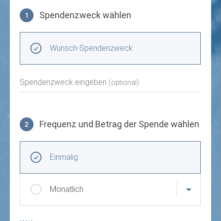
Spendenzweck wählen
1
Spendenzweck wählen
Wunsch-Spendenzweck
Spendenzweck eingeben
(optional)
Frequenz und Betrag der Spende wählen
2
Frequenz und Betrag der Spende wählen
Wiederkehrende Intervalle
Einmalig
Monatlich