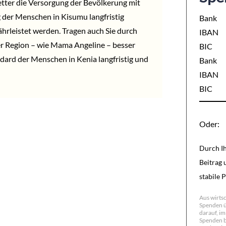
tter die Versorgung der Bevölkerung mit
g der Menschen in Kisumu langfristig
Bank
hrleistet werden. Tragen auch Sie durch
IBAN
er Region – wie Mama Angeline – besser
BIC
dard der Menschen in Kenia langfristig und
Bank
IBAN
BIC
Oder:
Durch Ih
Beitrag 
stabile 
Aus wirts
Spenden üb
darauf, i
Spenden b