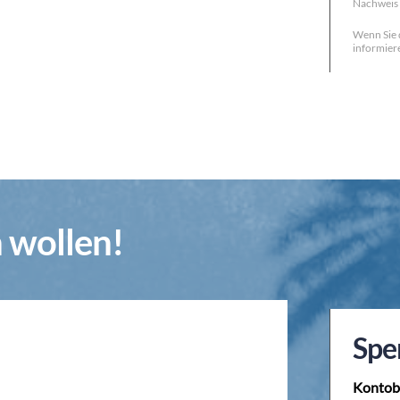
Nachweis 
Wenn Sie 
informiere
n wollen!
Spe
Kontob