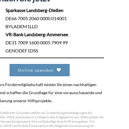
Sparkasse Landsberg-Dießen
DE66 7005 2060 0000 014001
BYLADEM1LLD
VR-Bank Landsberg-Ammersee
DE31 7009 1600 0005 7909 99
GENODEF1DSS
Online spenden
re Fördermitgliedschaft leisten Sie einen nachhaltigen
und schaffen die Grundlage für eine vorausschauende und
Planung unserer Hilfsprojekte.
chaftlichen Gründen stellen wir Zuwendungsbestätigungen für
er 200 € automatisch zu Beginn des Folgejahres aus. Bitte achten Sie
m Verwendungszweck Ihre vollständige Anschrift anzugeben. Für
is 200 € reicht dem Finanzamt in der Regel ein Kontoauszug als