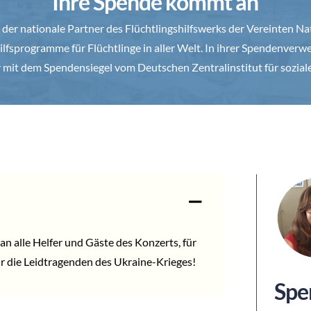
Ihre Spende kommt an
 der nationale Partner des Flüchtlingshilfswerks der Vereinten N
ilfsprogramme für Flüchtlinge in aller Welt. In ihrer Spendenverwe
hr mit dem Spendensiegel vom Deutschen Zentralinstitut für sozial
an alle Helfer und Gäste des Konzerts, für
ür die Leidtragenden des Ukraine-Krieges!
Spe