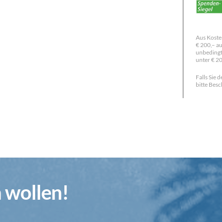
Aus Koste
€ 200,– au
unbedingt
unter € 2
Falls Sie
bitte Besc
n wollen!