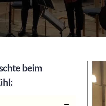
schte beim
ühl: