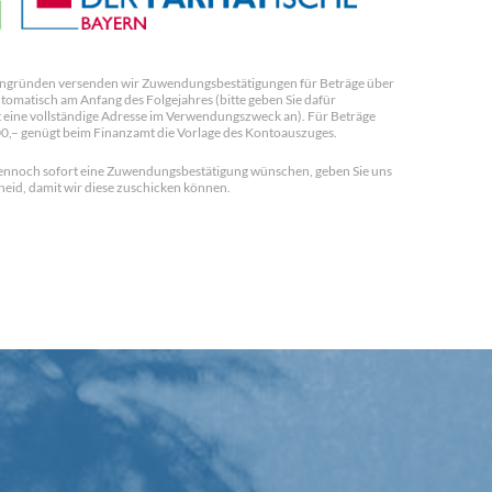
ngründen versenden wir Zuwendungsbestätigungen für Beträge über
tomatisch am Anfang des Folgejahres (bitte geben Sie dafür
 eine vollständige Adresse im Verwendungszweck an). Für Beträge
00,– genügt beim Finanzamt die Vorlage des Kontoauszuges.
 dennoch sofort eine Zuwendungsbestätigung wünschen, geben Sie uns
heid, damit wir diese zuschicken können.