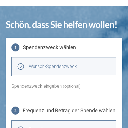
Schön, dass Sie helfen wollen!
Spendenzweck wählen
1
Spendenzweck wählen
Wunsch-Spendenzweck
Spendenzweck eingeben
(optional)
Frequenz und Betrag der Spende wählen
2
Frequenz und Betrag der Spende wählen
Wiederkehrende Intervalle