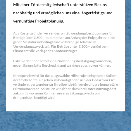
Mit einer Fördermitgliedschaft unterstützen Sie uns
nachhaltig und ermöglichen uns eine längerfristige und
vernünftige Projektplanung.
Aus Kostengründen versenden wir Zuwendungsbestätigungen für
Beträge über € 300,– automatisch am Anfang des Folgejahres (bitte
geben Sie dafür unbedingt eine vollständige Adresse im
Verwendungszweck an). Für Beträge unter € 300,– genügt beim
Finanzamt die Vorlage des Kontoauszuges.
Falls Sie dennoch sofort eine Zuwendungsbestätigung wünschen,
geben Sie uns bitte Bescheid, damit wir diese zuschicken können.
Ihre Spende wird für das ausgewählte Hilfsprojekt eingesetzt. Sollten
dort mehr Mittel eingehen als benötigt oder sich der Bedarf vor Ort
verändern, verwenden wir Ihre Spende für vergleichbare humanitäre
Hilfsmaßnahmen. So stellen wir sicher, dass Ihre Unterstützung dort
ankommt, wo sie im Rahmen unseres Satzungszwecks am
dringendsten benötigt wird.