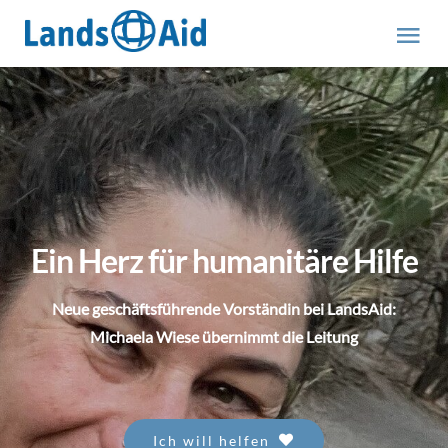
Zum
Inhalt
Tog
springen
Nav
HOME
PROJEKTE
ÜBER UNS
Ein Herz für humanitäre Hilfe
ABOUT US (engl.)
Neue geschäftsführende Vorständin bei LandsAid:
Michaela Wiese übernimmt die Leitung
AKTUELLES
MITMACHEN
Ich will helfen