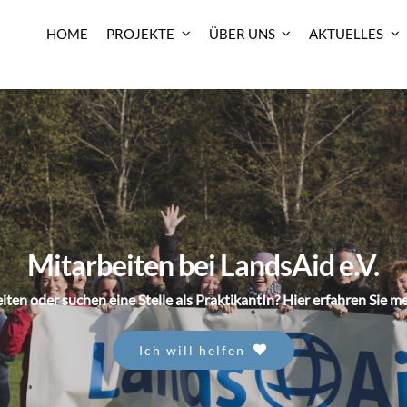
HOME
PROJEKTE
ÜBER UNS
AKTUELLES
Mitarbeiten bei LandsAid e.V.
iten oder suchen eine Stelle als PraktikantIn? Hier erfahren Sie m
Ich will helfen