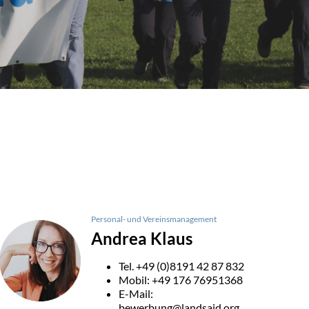
Personal- und Vereinsmanagement
Andrea Klaus
Tel. +49 (0)8191 42 87 832
Mobil: +49 176 76951368
E-Mail:
bewerbung@landsaid.org