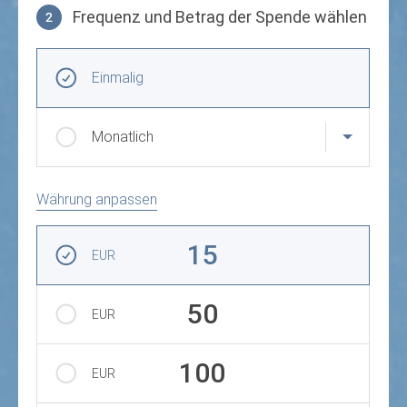
Frequenz und Betrag der Spende wählen
2
Frequenz und Betrag der Spende wählen
Wiederkehrende Intervalle
Einmalig
Monatlich
Währung anpassen
Betrag auswählen
15
EUR
50
EUR
100
EUR