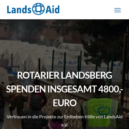
Zum
Inhalt
Tog
springen
Nav
HOME
PROJEKTE
ÜBER UNS
ROTARIER LANDSBERG
ABOUT US (engl.)
SPENDEN INSGESAMT 4800,-
EURO
AKTUELLES
Vertrauen in die Projekte zur Erdbeben-Hilfe von LandsAid
MITMACHEN
e.V.