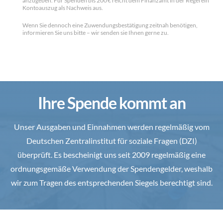
anzugeben. Für Spenden bis 200 € reicht dem Finanzamt in der Regel ein
Kontoauszug als Nachweis aus.
Wenn Sie dennoch eine Zuwendungsbestätigung zeitnah benötigen,
informieren Sie uns bitte – wir senden sie Ihnen gerne zu.
Ihre Spende kommt an
Unser Ausgaben und Einnahmen werden regelmäßig vom
Deutschen Zentralinstitut für soziale Fragen (DZI)
überprüft. Es bescheinigt uns seit 2009 regelmäßig eine
ordnungsgemäße Verwendung der Spendengelder, weshalb
wir zum Tragen des entsprechenden Siegels berechtigt sind.