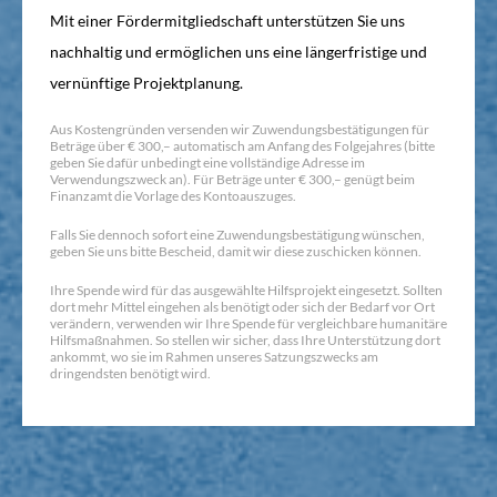
Mit einer Fördermitgliedschaft unterstützen Sie uns
nachhaltig und ermöglichen uns eine längerfristige und
vernünftige Projektplanung.
Aus Kostengründen versenden wir Zuwendungsbestätigungen für
Beträge über € 300,– automatisch am Anfang des Folgejahres (bitte
geben Sie dafür unbedingt eine vollständige Adresse im
Verwendungszweck an). Für Beträge unter € 300,– genügt beim
Finanzamt die Vorlage des Kontoauszuges.
Falls Sie dennoch sofort eine Zuwendungsbestätigung wünschen,
geben Sie uns bitte Bescheid, damit wir diese zuschicken können.
Ihre Spende wird für das ausgewählte Hilfsprojekt eingesetzt. Sollten
dort mehr Mittel eingehen als benötigt oder sich der Bedarf vor Ort
verändern, verwenden wir Ihre Spende für vergleichbare humanitäre
Hilfsmaßnahmen. So stellen wir sicher, dass Ihre Unterstützung dort
ankommt, wo sie im Rahmen unseres Satzungszwecks am
dringendsten benötigt wird.