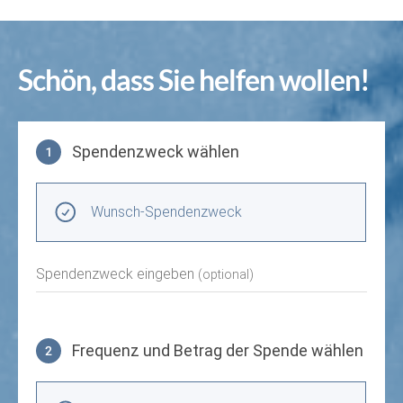
Schön, dass Sie helfen wollen!
Spendenzweck wählen
1
Spendenzweck wählen
Wunsch-Spendenzweck
Spendenzweck eingeben
(optional)
Frequenz und Betrag der Spende wählen
2
Frequenz und Betrag der Spende wählen
Wiederkehrende Intervalle