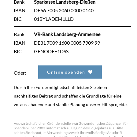
Bank
Sparkasse Landsberg-Dießen
IBAN
DE66 7005 2060 0000 0140
BIC
01BYLADEM1LLD
Bank
VR-Bank Landsberg-Ammersee
IBAN
DE31 7009 1600 0005 7909 99
BIC
GENODEF1DSS
Online spenden
Oder:
Durch Ihre Fördermitgliedschaft leisten Sie einen
nachhaltigen Beitrag und schaffen die Grundlage für eine
vorausschauende und stabile Planung unserer Hilfsprojekte.
Aus wirtschaftlichen Gründen stellen wir Zuwendungsbestätigungen für
Spenden über 200 € automatisch zu Beginn des Folgejahres aus. Bitte
achten Sie darauf, im Verwendungszweck Ihre vollständige Anschrift