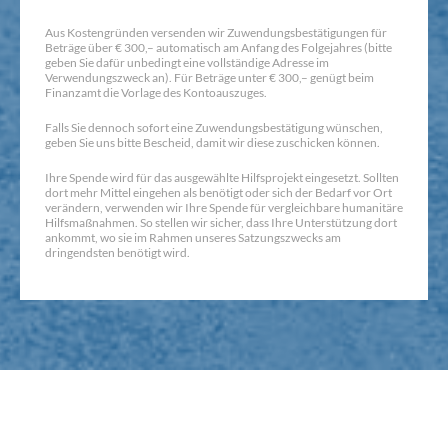
Aus Kostengründen versenden wir Zuwendungsbestätigungen für
Beträge über € 300,– automatisch am Anfang des Folgejahres (bitte
geben Sie dafür unbedingt eine vollständige Adresse im
Verwendungszweck an). Für Beträge unter € 300,– genügt beim
Finanzamt die Vorlage des Kontoauszuges.
Falls Sie dennoch sofort eine Zuwendungsbestätigung wünschen,
geben Sie uns bitte Bescheid, damit wir diese zuschicken können.
Ihre Spende wird für das ausgewählte Hilfsprojekt eingesetzt. Sollten
dort mehr Mittel eingehen als benötigt oder sich der Bedarf vor Ort
verändern, verwenden wir Ihre Spende für vergleichbare humanitäre
Hilfsmaßnahmen. So stellen wir sicher, dass Ihre Unterstützung dort
ankommt, wo sie im Rahmen unseres Satzungszwecks am
dringendsten benötigt wird.