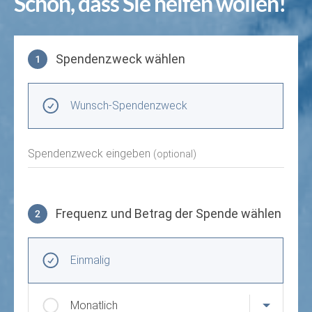
Schön, dass Sie helfen wollen!
Spendenzweck wählen
1
Spendenzweck wählen
Wunsch-Spendenzweck
Spendenzweck eingeben
(optional)
Frequenz und Betrag der Spende wählen
2
Frequenz und Betrag der Spende wählen
Wiederkehrende Intervalle
Einmalig
Monatlich