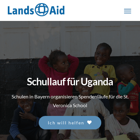
Zum
Inhalt
Tog
springen
Nav
HOME
PROJEKTE
ÜBER UNS
Schullauf für Uganda
ABOUT US (engl.)
Schulen in Bayern organisieren Spendenläufe für die St.
Veronica School
AKTUELLES
Ich will helfen
MITMACHEN