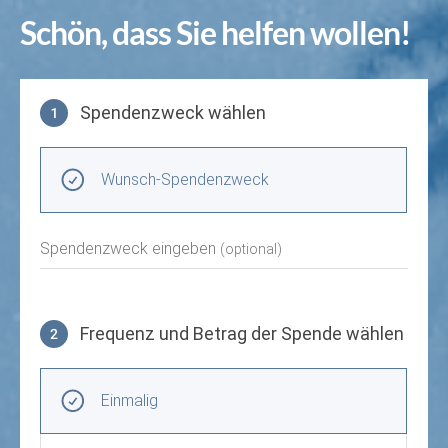
Schön, dass Sie helfen wollen!
Spendenzweck wählen
1
Spendenzweck wählen
Wunsch-Spendenzweck
Spendenzweck eingeben
(optional)
Frequenz und Betrag der Spende wählen
2
Frequenz und Betrag der Spende wählen
Wiederkehrende Intervalle
Einmalig