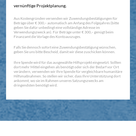
vernünftige Projektplanung.
Aus Kostengründen versenden wir Zuwendungsbestätigungen für
Beträge über € 300,– automatisch am Anfang des Folgejahres (bitte
geben Sie dafür unbedingt eine vollständige Adresse im
Verwendungszweck an). Für Beträge unter € 300,– genügt beim
Finanzamt die Vorlage des Kontoauszuges.
Falls Sie dennoch sofort eine Zuwendungsbestätigung wünschen,
geben Sie uns bitte Bescheid, damit wir diese zuschicken können.
Ihre Spende wird für das ausgewählte Hilfsprojekt eingesetzt. Sollten
dort mehr Mittel eingehen als benötigt oder sich der Bedarf vor Ort
verändern, verwenden wir Ihre Spende für vergleichbare humanitäre
Hilfsmaßnahmen. So stellen wir sicher, dass Ihre Unterstützung dort
ankommt, wo sie im Rahmen unseres Satzungszwecks am
dringendsten benötigt wird.