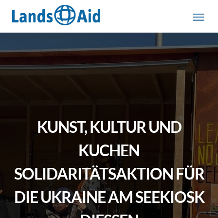
Zum
Inhalt
Tog
springen
Nav
HOME
PROJEKTE
ÜBER UNS
KUNST, KULTUR UND
ABOUT US (engl.)
KUCHEN
SOLIDARITÄTSAKTION FÜR
AKTUELLES
DIE UKRAINE AM SEEKIOSK
MITMACHEN