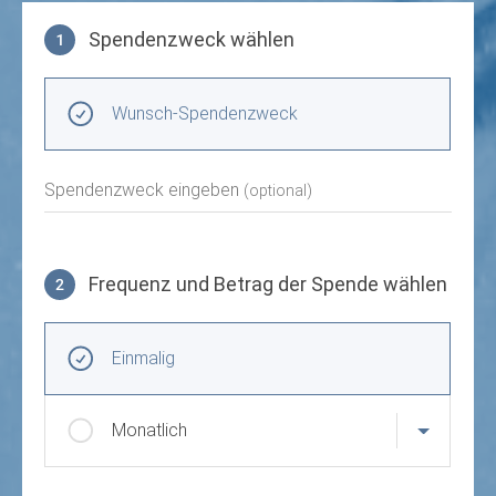
Spendenzweck wählen
1
Spendenzweck wählen
Wunsch-Spendenzweck
Spendenzweck eingeben
(optional)
Frequenz und Betrag der Spende wählen
2
Frequenz und Betrag der Spende wählen
Wiederkehrende Intervalle
Einmalig
Monatlich