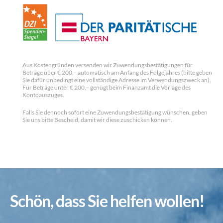
Aus Kostengründen versenden wir Zuwendungsbestätigungen für
Beträge über € 200,– automatisch am Anfang des Folgejahres (bitte geben
Sie dafür unbedingt eine vollständige Adresse im Verwendungszweck an).
Für Beträge unter € 200,– genügt beim Finanzamt die Vorlage des
Kontoauszuges.
Falls Sie dennoch sofort eine Zuwendungsbestätigung wünschen, geben
Sie uns bitte Bescheid, damit wir diese zuschicken können.
Schön, dass Sie helfen wollen!