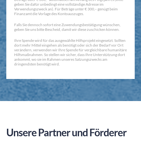
geben Sie dafür unbedingt eine vollständige Adresse im
Verwendungszweck an). Für Beträge unter € 300,– genügt beim
Finanzamt die Vorlage des Kontoauszuges.
Falls Sie dennoch sofort eine Zuwendungsbestätigung wünschen,
geben Sie uns bitte Bescheid, damit wir diese zuschicken können.
Ihre Spende wird für das ausgewählte Hilfsprojekt eingesetzt. Sollten
dort mehr Mittel eingehen als benötigt oder sich der Bedarf vor Ort
verändern, verwenden wir Ihre Spende für vergleichbare humanitäre
Hilfsmaßnahmen. So stellen wir sicher, dass Ihre Unterstützung dort
ankommt, wo sie im Rahmen unseres Satzungszwecks am
dringendsten benötigt wird.
Unsere Partner und Förderer